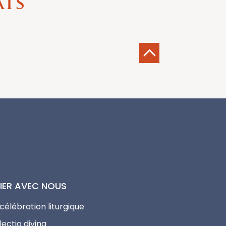
ats
IER AVEC NOUS
 célébration liturgique
lectio divina