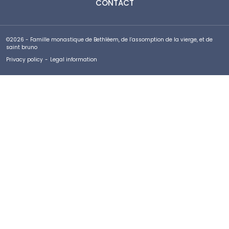
CONTACT
©2026 - Famille monastique de Bethléem, de l’assomption de la vierge, et de
saint bruno
Privacy policy
-
Legal information