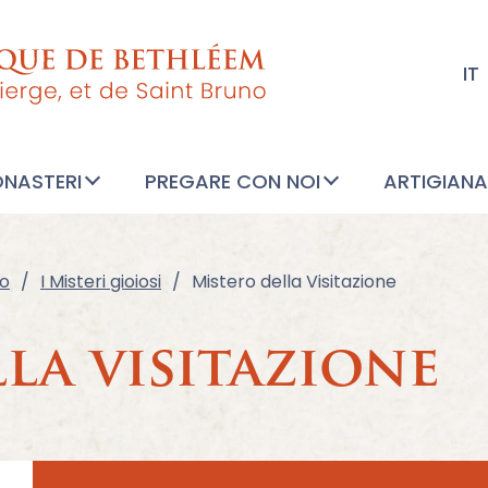
IT
ONASTERI
PREGARE CON NOI
ARTIGIAN
io
I Misteri gioiosi
Mistero della Visitazione
la visitazione