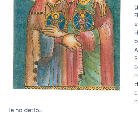
g
E
e
«
b
A
S
E
m
d
E
n
le ha detto».