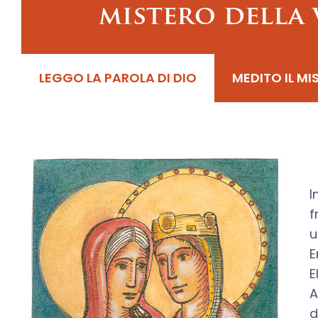
mistero della 
LEGGO LA PAROLA DI DIO
MEDITO IL MI
I
f
u
E
E
A
d