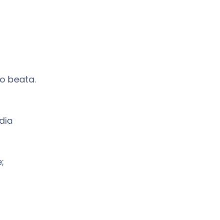
no beata.
dia
;