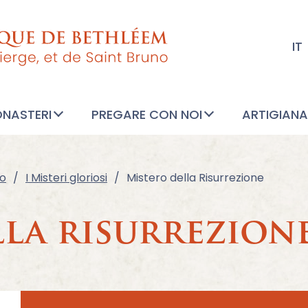
IT
ONASTERI
PREGARE CON NOI
ARTIGIAN
io
I Misteri gloriosi
Mistero della Risurrezione
lla risurrezion