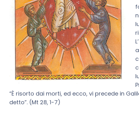
f
n
l
r
L
a
c
c
l
P
“È risorto dai morti, ed ecco, vi precede in Galile
detto”. (Mt 28, 1-7)