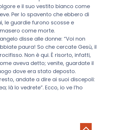
olgore e il suo vestito bianco come
eve. Per lo spavento che ebbero di
ui, le guardie furono scosse e
imasero come morte.
’angelo disse alle donne: “Voi non
bbiate paura! So che cercate Gesù, il
rocifisso. Non è qui. È risorto, infatti,
ome aveva detto; venite, guardate il
uogo dove era stato deposto.
resto, andate a dire ai suoi discepoli:
a; là lo vedrete”. Ecco, io ve l’ho